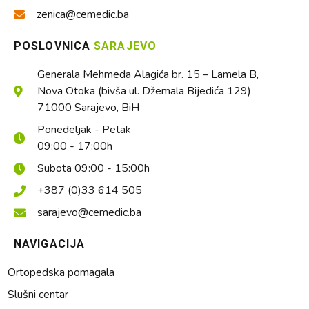
zenica@cemedic.ba
POSLOVNICA
SARAJEVO
Generala Mehmeda Alagića br. 15 – Lamela B,
Nova Otoka (bivša ul. Džemala Bijedića 129)
71000 Sarajevo, BiH
Ponedeljak - Petak
09:00 - 17:00h
Subota 09:00 - 15:00h
+387 (0)33 614 505
sarajevo@cemedic.ba
NAVIGACIJA
Ortopedska pomagala
Slušni centar