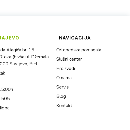
RAJEVO
NAVIGACIJA
a Alagića br. 15 –
Ortopedska pomagala
toka (bivša ul. Džemala
Slušni centar
1000 Sarajevo, BiH
Proizvodi
tak
O nama
Servis
15:00h
Blog
4 505
Kontakt
ic.ba