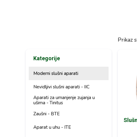
Prikaz s
Kategorije
Moderni slušni aparati
Nevidljivi slušni aparati - IIC
Aparati za umanjenje zujanja u
ušima - Tinitus
Zaušni - BTE
Slušn
Aparat u uhu - ITE