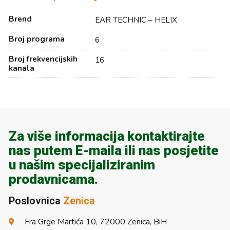
Brend
EAR TECHNIC – HELIX
Broj programa
6
Broj frekvencijskih
16
kanala
Za više informacija kontaktirajte
nas putem E-maila ili nas posjetite
u našim specijaliziranim
prodavnicama.
Poslovnica
Zenica
Fra Grge Martića 10, 72000 Zenica, BiH