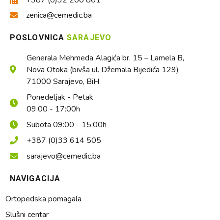
zenica@cemedic.ba
POSLOVNICA
SARAJEVO
Generala Mehmeda Alagića br. 15 – Lamela B,
Nova Otoka (bivša ul. Džemala Bijedića 129)
71000 Sarajevo, BiH
Ponedeljak - Petak
09:00 - 17:00h
Subota 09:00 - 15:00h
+387 (0)33 614 505
sarajevo@cemedic.ba
NAVIGACIJA
Ortopedska pomagala
Slušni centar