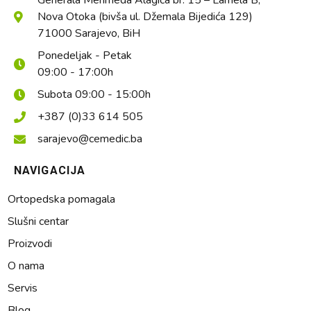
Generala Mehmeda Alagića br. 15 – Lamela B,
Nova Otoka (bivša ul. Džemala Bijedića 129)
71000 Sarajevo, BiH
Ponedeljak - Petak
09:00 - 17:00h
Subota 09:00 - 15:00h
+387 (0)33 614 505
sarajevo@cemedic.ba
NAVIGACIJA
Ortopedska pomagala
Slušni centar
Proizvodi
O nama
Servis
Blog