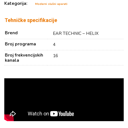
Kategorija:
Moderni slušni aparati
Tehničke specifikacije
Brend
EAR TECHNIC – HELIX
Broj programa
4
Broj frekvencijskih
16
kanala