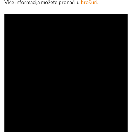
Više informacija možete pronaći u
brošuri
.