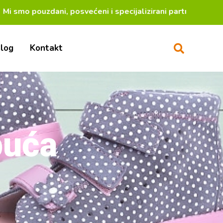
 pouzdani, posvećeni i specijalizirani partneri za la
log
Kontakt
buća