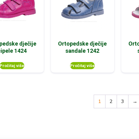
pedske dječije
Ortopedske dječije
Ort
cipele 1424
sandale 1242
Pročitaj više
Pročitaj više
1
2
3
→