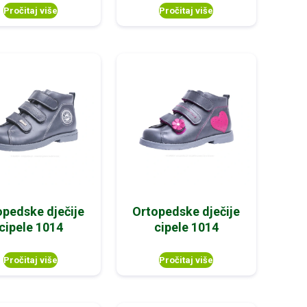
Pročitaj više
Pročitaj više
opedske dječije
Ortopedske dječije
cipele 1014
cipele 1014
Pročitaj više
Pročitaj više