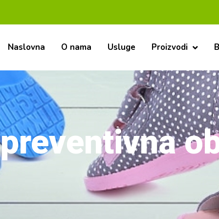
Mi smo
Naslovna
O nama
Usluge
Proizvodi
B
preventivna o