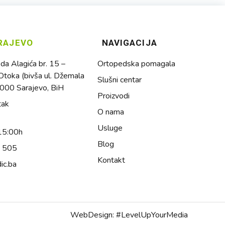
RAJEVO
NAVIGACIJA
a Alagića br. 15 –
Ortopedska pomagala
toka (bivša ul. Džemala
Slušni centar
1000 Sarajevo, BiH
Proizvodi
tak
O nama
Usluge
15:00h
Blog
4 505
Kontakt
ic.ba
WebDesign: #LevelUpYourMedia