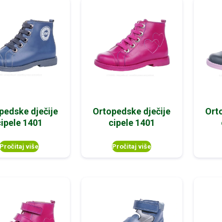
pedske dječije
Ortopedske dječije
Ort
cipele 1401
cipele 1401
Pročitaj više
Pročitaj više