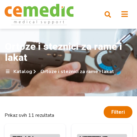
Ortoze i steznici za rame i
lakat
Katalog
Ortoze i steznici za rame i lakat
Filteri
Prikaz svih 11 rezultata