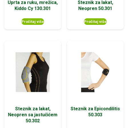
Uprta za ruku, mrežica,
Steznik za lakat,
Kiddo Cy 130.301
Neopren 50.301
Pročitaj više
Pročitaj više
Steznik za lakat,
Steznik za Epicondilitis
Neopren sa jastučićem
50.303
50.302