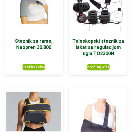
Steznik za rame,
Teleskopski steznik za
Neopren 30.800
lakat sa regulacijom
ugla TO2300N
Pročitaj više
Pročitaj više