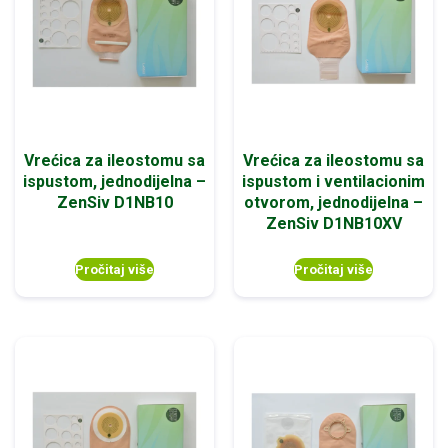
Vrećica za ileostomu sa
Vrećica za ileostomu sa
ispustom, jednodijelna –
ispustom i ventilacionim
ZenSiv D1NB10
otvorom, jednodijelna –
ZenSiv D1NB10XV
Pročitaj više
Pročitaj više