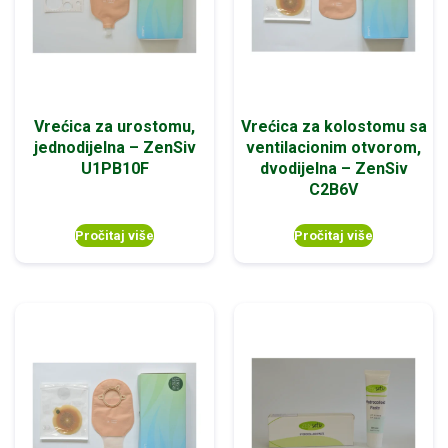
Vrećica za urostomu,
Vrećica za kolostomu sa
jednodijelna – ZenSiv
ventilacionim otvorom,
U1PB10F
dvodijelna – ZenSiv
C2B6V
Pročitaj više
Pročitaj više