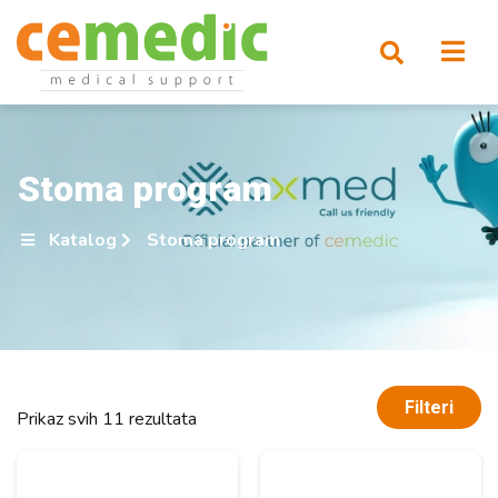
Stoma program
Katalog
Stoma program
Filteri
Prikaz svih 11 rezultata