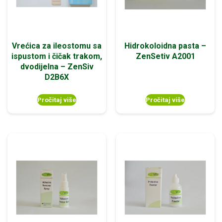
Vrećica za ileostomu sa
Hidrokoloidna pasta –
ispustom i čičak trakom,
ZenSetiv A2001
dvodijelna – ZenSiv
D2B6X
Pročitaj više
Pročitaj više