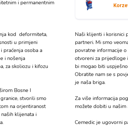
litetnim i permanentnim
Korze
enja kod deformiteta,
Naši klijenti i korisnic
snosti u primjeni
partneri. Mi smo veoma 
i praćenja osoba a
povratne informacije o 
e i nošenja
otvoreni za prijedloge 
, za skoliozu i kifozu
bi mogao biti uspješno 
Obratite nam se s povj
je naša briga.
širom Bosne I
granice, stvorili smo
Za više informacija po
om na orjentiranost
možete dobiti u našim 
naših klijenata i
a.
Cemedic je ugovorni p