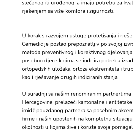
stečenog ili urođenog, a imaju potrebu za kva
rješenjem sa više komfora i sigurnosti.
U korak s razvojem usluge protetisanja i rješ
Cemedic je postao prepoznatljiv po svojoj izvr
metoda preventivnog i korektivnog djelovanja 
posebno djece kojima se indicira potreba izrad
ortopedskih uložaka, ortoza ekstremiteta i trupa
kao i rješavanje drugih indiciranih stanja.
U suradnji sa našim renomiranim partnertima 
Hercegovine, prelazeći kantonalne i entitetske 
imidž pouzdanog partnera sa posebnim akcent
firme i naših uposlenih na kompletnu situaciju 
okolnosti u kojima žive i koriste svoja pomagal