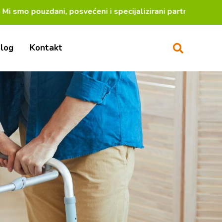
mo pouzdani, posvećeni i specijalizirani partneri za 
log
Kontakt