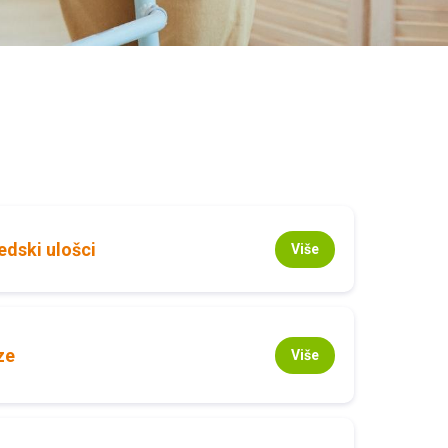
edski ulošci
Više
ze
Više