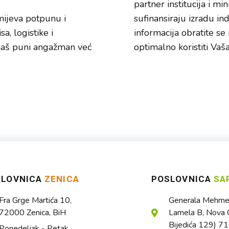
partner institucija i min
mijeva potpunu i
sufinansiraju izradu in
a, logistike i
informacija obratite s
naš puni angažman već
optimalno koristiti Vaš
SLOVNICA
ZENICA
POSLOVNICA
SA
Fra Grge Martića 10,
Generala Mehmed
72000 Zenica, BiH
Lamela B, Nova O
Bijedića 129) 7
Ponedeljak - Petak