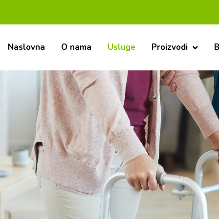
Mi s
Naslovna
O nama
Usluge
Proizvodi
B