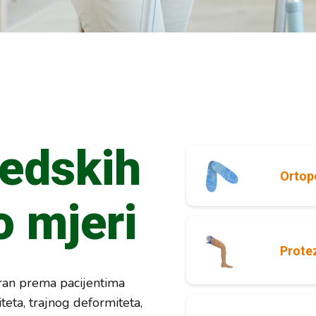
pedskih
Ortop
 mjeri
Prote
ran prema pacijentima
teta, trajnog deformiteta,