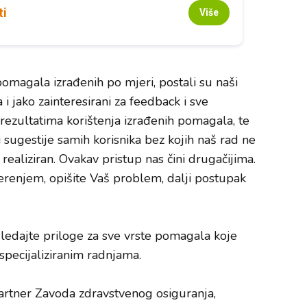
ti
Više
i pomagala izrađenih po mjeri, postali su naši
i jako zainteresirani za feedback i sve
rezultatima korištenja izrađenih pomagala, te
i sugestije samih korisnika bez kojih naš rad ne
realiziran. Ovakav pristup nas čini drugačijima.
erenjem, opišite Vaš problem, dalji postupak
gledajte priloge za sve vrste pomagala koje
specijaliziranim radnjama.
artner Zavoda zdravstvenog osiguranja,