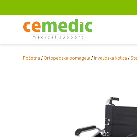
Početna
/
Ortopedska pomagala
/
Invalidska kolica
/
Sta