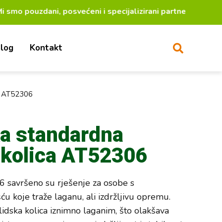
dani, posvećeni i specijalizirani partneri za lakši ž
log
Kontakt
ca AT52306
ka standardna
 kolica AT52306
6 savršeno su rješenje za osobe s
u koje traže laganu, ali izdržljivu opremu.
alidska kolica iznimno laganim, što olakšava