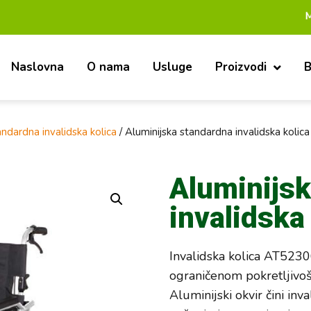
Mi smo pouz
Naslovna
O nama
Usluge
Proizvodi
B
ndardna invalidska kolica
/ Aluminijska standardna invalidska koli
Aluminijs
invalidska
Invalidska kolica AT5230
ograničenom pokretljivošć
Aluminijski okvir čini inv