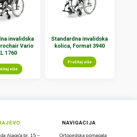
na invalidska
Standardna invalidska
urochair Vario
kolica, Format 3940
L 1760
Pročitaj više
čitaj više
RAJEVO
NAVIGACIJA
a Alagića br. 15 –
Ortopedska pomagala