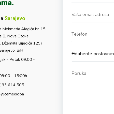
ama.
ca
Sarajevo
a Mehmeda Alagića br. 15
a B, Nova Otoka
l. Džemala Bijedića 129)
arajevo, BiH
jak - Petak 09:00 -
09:00 - 15:00h
0)33 614 505
o@cemedic.ba