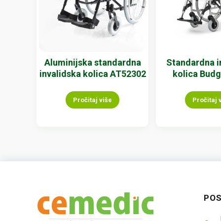
Aluminijska standardna
Standardna i
invalidska kolica AT52302
kolica Budg
Pročitaj više
Pročitaj 
PO