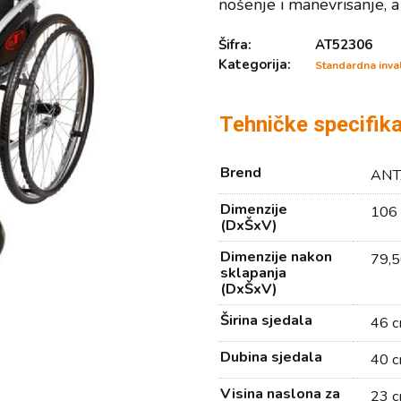
nošenje i manevrisanje, a 
Šifra:
AT52306
Kategorija:
Standardna inval
Tehničke specifika
Brend
ANT
Dimenzije
106 
(DxŠxV)
Dimenzije nakon
79,5
sklapanja
(DxŠxV)
Širina sjedala
46 
Dubina sjedala
40 
Visina naslona za
23 