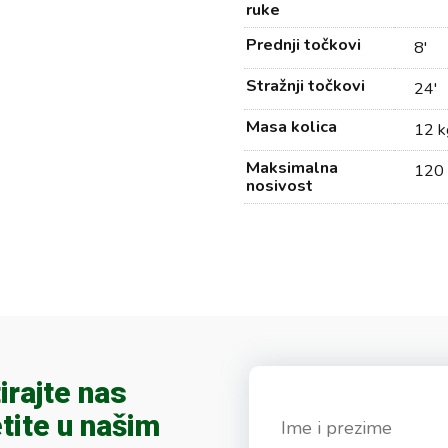
ruke
Prednji točkovi
8'
Stražnji točkovi
24'
Masa kolica
12 k
Maksimalna
120 
nosivost
irajte nas
tite u našim