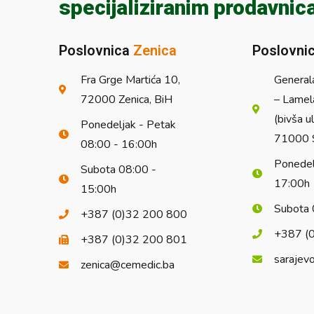
specijaliziranim prodavnic
Poslovnica
Zenica
Poslovni
Fra Grge Martića 10,
General
72000 Zenica, BiH
– Lamel
(bivša u
Ponedeljak - Petak
71000 S
08:00 - 16:00h
Ponedel
Subota 08:00 -
17:00h
15:00h
Subota 
+387 (0)32 200 800
+387 (
+387 (0)32 200 801
sarajev
zenica@cemedic.ba