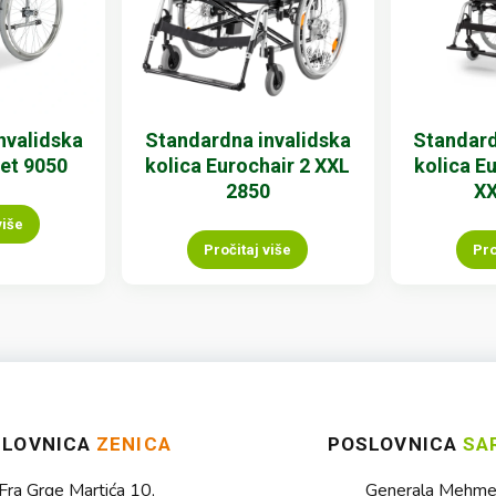
nvalidska
Standardna invalidska
Standard
et 9050
kolica Eurochair 2 XXL
kolica E
2850
XX
više
Pročitaj više
Pro
SLOVNICA
ZENICA
POSLOVNICA
SA
Fra Grge Martića 10,
Generala Mehmed