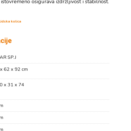
istovremeno osigurava izdržljivost i stabilnost.
idska kolica
cije
AR SP.J
x 62 x 92 cm
0 x 31 x 74
cm
cm
cm