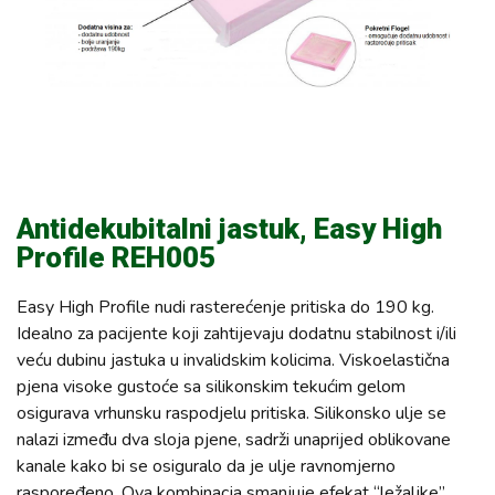
Antidekubitalni jastuk, Easy High
Profile REH005
Easy High Profile nudi rasterećenje pritiska do 190 kg.
Idealno za pacijente koji zahtijevaju dodatnu stabilnost i/ili
veću dubinu jastuka u invalidskim kolicima. Viskoelastična
pjena visoke gustoće sa silikonskim tekućim gelom
osigurava vrhunsku raspodjelu pritiska. Silikonsko ulje se
nalazi između dva sloja pjene, sadrži unaprijed oblikovane
kanale kako bi se osiguralo da je ulje ravnomjerno
raspoređeno. Ova kombinacja smanjuje efekat “ležaljke”.