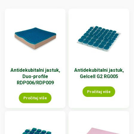
Antidekubitalni jastuk,
Antidekubitalni jastuk,
Duo-profile
Gelcell G2 RG005
RDP006/RDP009
Pročitaj više
Pročitaj više