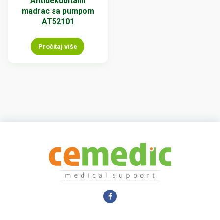
Antidekubitalni
madrac sa pumpom
AT52101
Pročitaj više