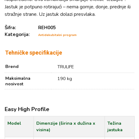
Jastuk je potpuno rotirajući – nema gornje, donje, prednje ili
stražnje strane. Uz jastuk dolazi presvlaka.
Šifra:
REH005
Kategorija:
Antidekubitalni program
Tehničke specifikacije
Brend
TRULIFE
Maksimalna
190 kg
nosivost
Easy High Profile
Model
Dimenzije (širina x dužina x
Težina
visina)
jastuka