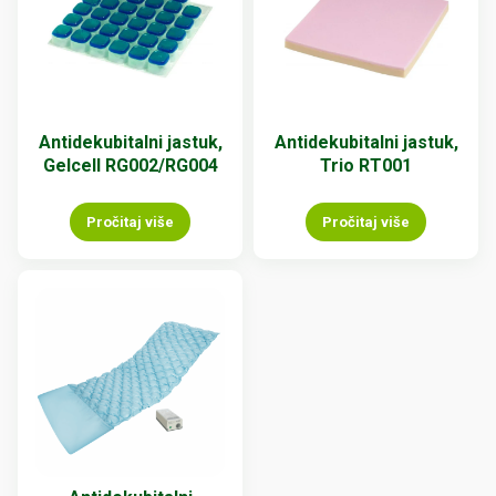
Antidekubitalni jastuk,
Antidekubitalni jastuk,
Gelcell RG002/RG004
Trio RT001
Pročitaj više
Pročitaj više