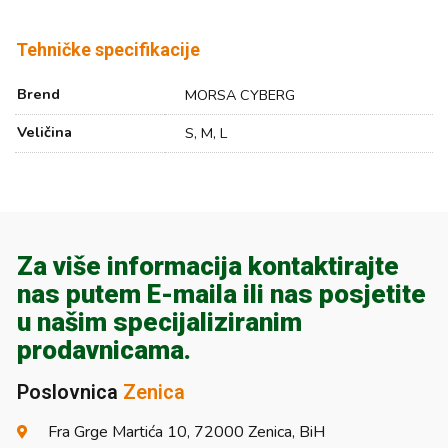
Tehničke specifikacije
Brend
MORSA CYBERG
Veličina
S, M, L
Za više informacija kontaktirajte
nas putem E-maila ili nas posjetite
u našim specijaliziranim
prodavnicama.
Poslovnica
Zenica
Fra Grge Martića 10, 72000 Zenica, BiH