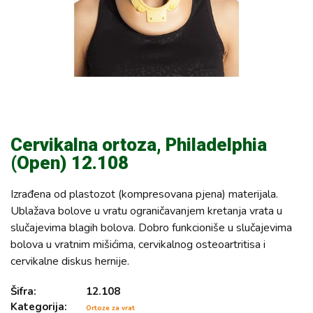
Cervikalna ortoza, Philadelphia
(Open) 12.108
Izrađena od plastozot (kompresovana pjena) materijala.
Ublažava bolove u vratu ograničavanjem kretanja vrata u
slučajevima blagih bolova. Dobro funkcioniše u slučajevima
bolova u vratnim mišićima, cervikalnog osteoartritisa i
cervikalne diskus hernije.
Šifra:
12.108
Kategorija:
Ortoze za vrat