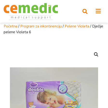
Početna
/
Program za inkontinenciju
/
Pelene Violeta
/ Dječije
pelene Violeta 6