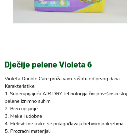
Dječije pelene Violeta 6
Violeta Double Care pruža vam zaštitu od prvog dana.
Karakteristike:
1. Superupijajuća AIR DRY tehnologija čini površinski sloj
pelene iznimno suhim
2. Brzo upijanje
3. Meke i udobne
4. Fleksibilne trake se prilagođavaju bebinim pokretima
5. Prozračni materijali