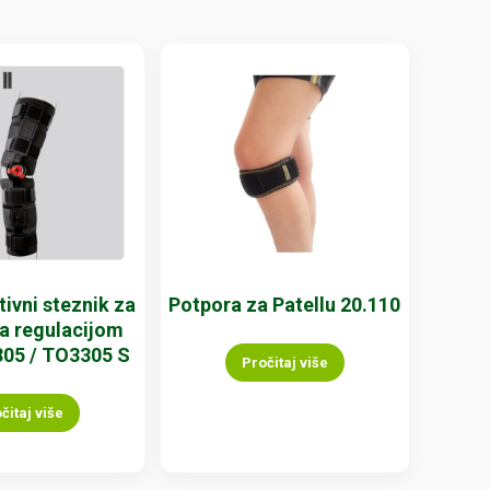
ivni steznik za
Potpora za Patellu 20.110
sa regulacijom
05 / TO3305 S
Pročitaj više
čitaj više