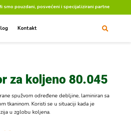
dani, posvećeni i specijalizirani partneri za lakši ž
log
Kontakt
or za koljeno 80.045
irane spužvom određene debljine, laminiran sa
m tkaninom. Koristi se u situaciji kada je
ija u zglobu koljena.