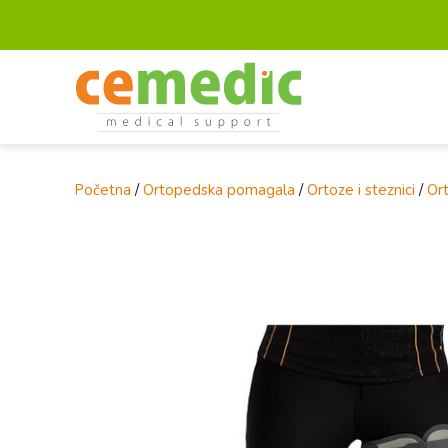
Početna
/
Ortopedska pomagala
/
Ortoze i steznici
/
Ort