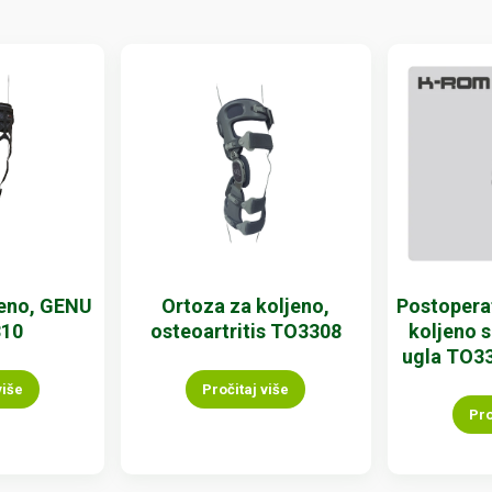
jeno, GENU
Ortoza za koljeno,
Postoperat
310
osteoartritis TO3308
koljeno 
ugla TO33
više
Pročitaj više
Pro