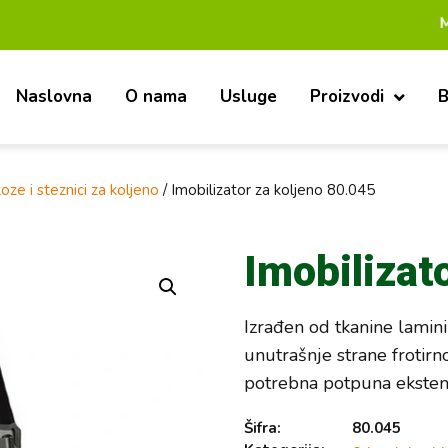
Mi smo pouz
Naslovna
O nama
Usluge
Proizvodi
B
oze i steznici za koljeno
/ Imobilizator za koljeno 80.045
Imobilizat
Izrađen od tkanine lamin
unutrašnje strane frotirno
potrebna potpuna ekstenz
Šifra:
80.045