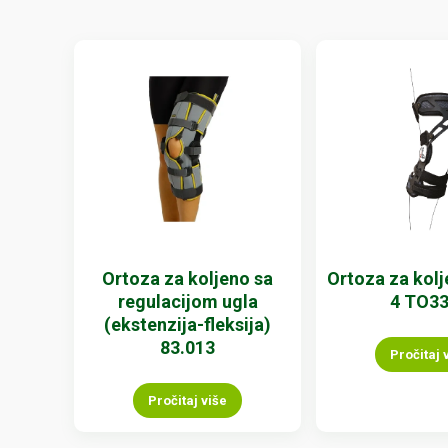
Ortoza za koljeno sa
Ortoza za kol
regulacijom ugla
4 TO3
(ekstenzija-fleksija)
83.013
Pročitaj 
Pročitaj više