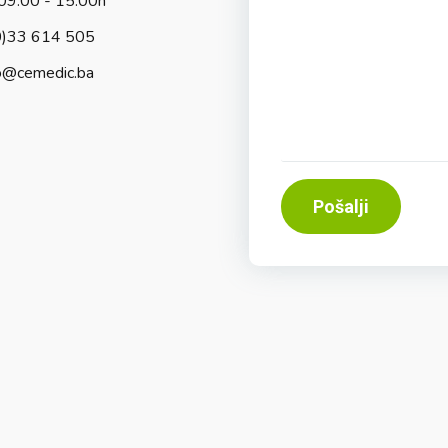
09:00 - 15:00h
0)33 614 505
o@cemedic.ba
Pošalji