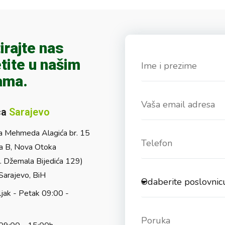
irajte nas
tite u našim
ama.
ca
Sarajevo
a Mehmeda Alagića br. 15
a B, Nova Otoka
l. Džemala Bijedića 129)
arajevo, BiH
jak - Petak 09:00 -