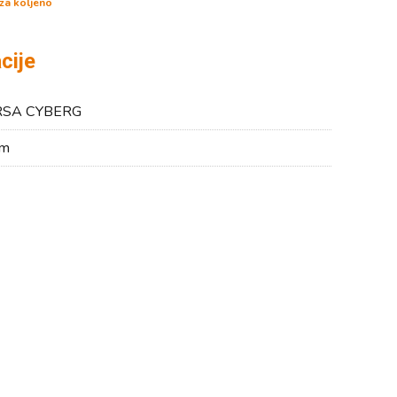
 za koljeno
cije
SA CYBERG
cm