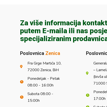
Za više informacija kontakt
putem E-maila ili nas posje
specijaliziranim prodavnic
Poslovnica
Zenica
Poslovni
Fra Grge Martića 10,
General
72000 Zenica, BiH
– Lamel
(bivša u
Ponedeljak - Petak
71000 S
08:00 - 16:00h
Ponedel
Subota 08:00 -
17:00h
15:00h