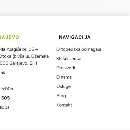
RAJEVO
NAVIGACIJA
a Alagića br. 15 –
Ortopedska pomagala
toka (bivša ul. Džemala
Slušni centar
1000 Sarajevo, BiH
Proizvodi
tak
O nama
Usluge
15:00h
Blog
4 505
Kontakt
ic.ba