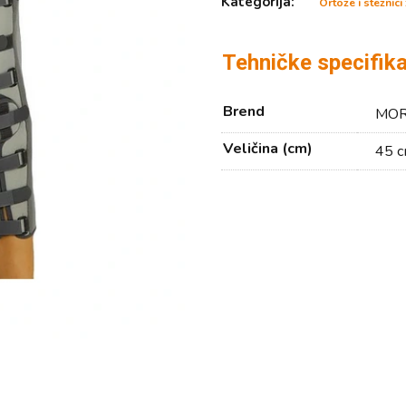
Kategorija:
Ortoze i steznici
Tehničke specifika
Brend
MOR
Veličina (cm)
45 