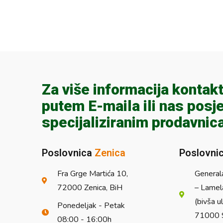
Za više informacija kontakt
putem E-maila ili nas posje
specijaliziranim prodavnic
Poslovnica
Zenica
Poslovni
Fra Grge Martića 10,
General
72000 Zenica, BiH
– Lamel
(bivša u
Ponedeljak - Petak
71000 S
08:00 - 16:00h