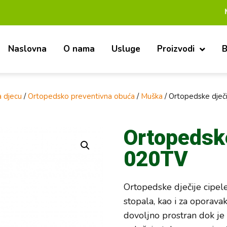
Mi smo pouz
Naslovna
O nama
Usluge
Proizvodi
B
 djecu
/
Ortopedsko preventivna obuća
/
Muška
/ Ortopedske dječ
Ortopedske
020TV
Ortopedske dječije cipele
stopala, kao i za oporavak
dovoljno prostran dok je 