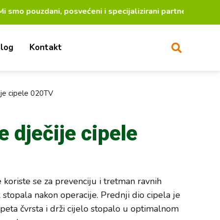
dani, posvećeni i specijalizirani partneri za lakši ž
log
Kontakt
ije cipele 020TV
 dječije cipele
 koriste se za prevenciju i tretman ravnih
 stopala nakon operacije. Prednji dio cipela je
peta čvrsta i drži cijelo stopalo u optimalnom