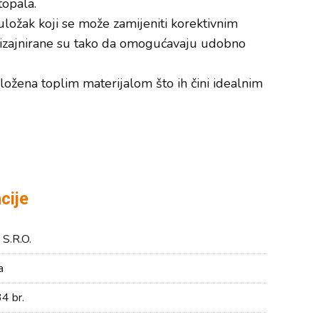
topala.
 uložak koji se može zamijeniti korektivnim
izajnirane su tako da omogućavaju udobno
ložena toplim materijalom što ih čini idealnim
cije
S.R.O.
a
4 br.