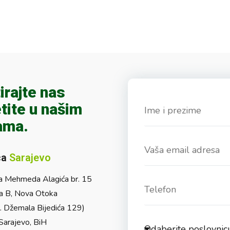
irajte nas
tite u našim
ama.
ca
Sarajevo
a Mehmeda Alagića br. 15
a B, Nova Otoka
l. Džemala Bijedića 129)
arajevo, BiH