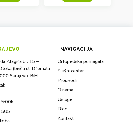
RAJEVO
NAVIGACIJA
a Alagića br. 15 –
Ortopedska pomagala
toka (bivša ul. Džemala
Slušni centar
1000 Sarajevo, BiH
Proizvodi
tak
O nama
Usluge
15:00h
Blog
4 505
Kontakt
ic.ba