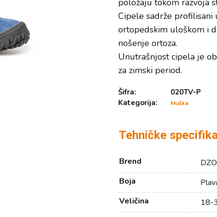
položaju tokom razvoja s
Cipele sadrže profilisani
ortopedskim uloškom i d
nošenje ortoza.
Unutrašnjost cipela je ob
za zimski period.
Šifra:
020TV-P
Kategorija:
Muška
Tehničke specifika
Brend
DZO 
Boja
Plav
Veličina
18-3