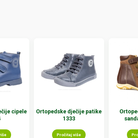
čije cipele
Ortopedske dječije patike
Ortope
4
1333
sand
više
Pročitaj više
Pro