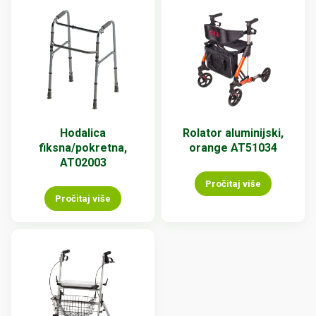
Hodalica
Rolator aluminijski,
fiksna/pokretna,
orange AT51034
AT02003
Pročitaj više
Pročitaj više