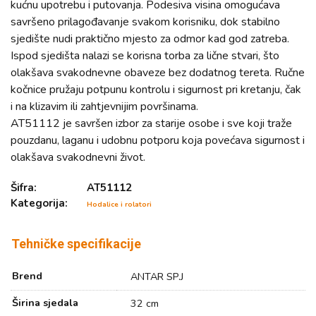
kućnu upotrebu i putovanja. Podesiva visina omogućava
savršeno prilagođavanje svakom korisniku, dok stabilno
sjedište nudi praktično mjesto za odmor kad god zatreba.
Ispod sjedišta nalazi se korisna torba za lične stvari, što
olakšava svakodnevne obaveze bez dodatnog tereta. Ručne
kočnice pružaju potpunu kontrolu i sigurnost pri kretanju, čak
i na klizavim ili zahtjevnijim površinama.
AT51112 je savršen izbor za starije osobe i sve koji traže
pouzdanu, laganu i udobnu potporu koja povećava sigurnost i
olakšava svakodnevni život.
Šifra:
AT51112
Kategorija:
Hodalice i rolatori
Tehničke specifikacije
Brend
ANTAR SP.J
Širina sjedala
32 cm