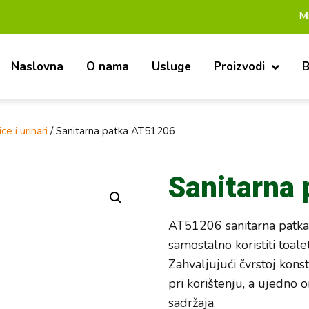
Mi smo pouz
Naslovna
O nama
Usluge
Proizvodi
B
ce i urinari
/ Sanitarna patka AT51206
Sanitarna
AT51206 sanitarna patka
samostalno koristiti toalet
Zahvaljujući čvrstoj kon
pri korištenju, a ujedno
sadržaja.