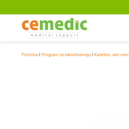
Početna
/
Program za inkontinenciju
/
Kateteri, urin vreći