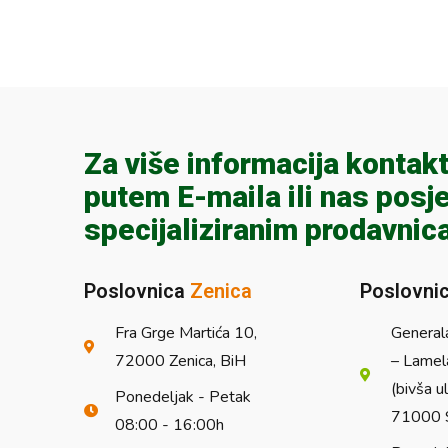
Za više informacija kontakt
putem E-maila ili nas posje
specijaliziranim prodavnic
Poslovnica
Zenica
Poslovni
Fra Grge Martića 10,
General
72000 Zenica, BiH
– Lamel
(bivša u
Ponedeljak - Petak
71000 S
08:00 - 16:00h