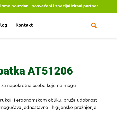
dani, posvećeni i specijalizirani partneri za lakši ž
log
Kontakt
 patka AT51206
 za nepokretne osobe koje ne mogu
.
strukciji i ergonomskom obliku, pruža udobnost
 omogućava jednostavno i higijensko pražnjenje