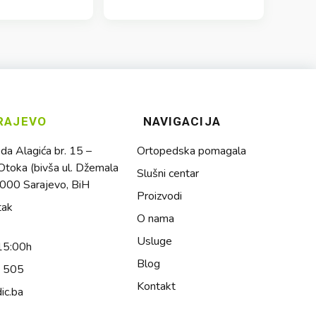
RAJEVO
NAVIGACIJA
a Alagića br. 15 –
Ortopedska pomagala
toka (bivša ul. Džemala
Slušni centar
1000 Sarajevo, BiH
Proizvodi
tak
O nama
Usluge
15:00h
Blog
4 505
Kontakt
ic.ba