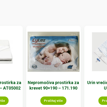
ostirka za
Nepromočiva prostirka za
Urin vreć
 – AT05002
krevet 90×190 – 171.190
U
više
Pročitaj više
Pro