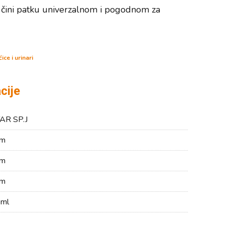
k čini patku univerzalnom i pogodnom za
ćice i urinari
cije
AR SP.J
cm
cm
cm
 ml