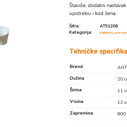
Štaviše, dodatni nastava
upotrebu i kod žena.
Šifra:
AT51206
Kategorija:
Kateteri, urin vre
Tehničke specifika
Brend
ANT
Dužina
20 
Širina
11 
Visina
12 
Zapremina
800