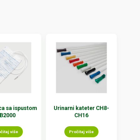
ica sa ispustom
Urinarni kateter CH8-
B2000
CH16
čitaj više
Pročitaj više