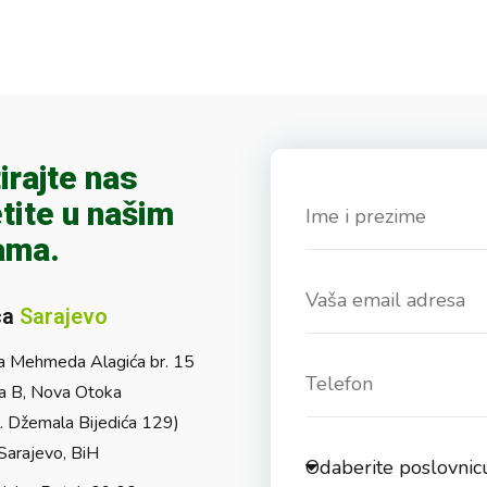
irajte nas
tite u našim
ama.
ca
Sarajevo
a Mehmeda Alagića br. 15
a B, Nova Otoka
l. Džemala Bijedića 129)
arajevo, BiH