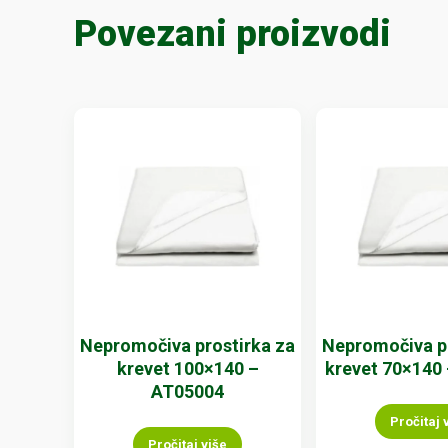
Povezani proizvodi
Nepromočiva prostirka za
Nepromočiva pr
krevet 100×140 –
krevet 70×140
AT05004
Pročitaj 
Pročitaj više