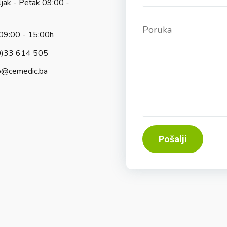
jak - Petak 09:00 -
09:00 - 15:00h
0)33 614 505
o@cemedic.ba
Pošalji