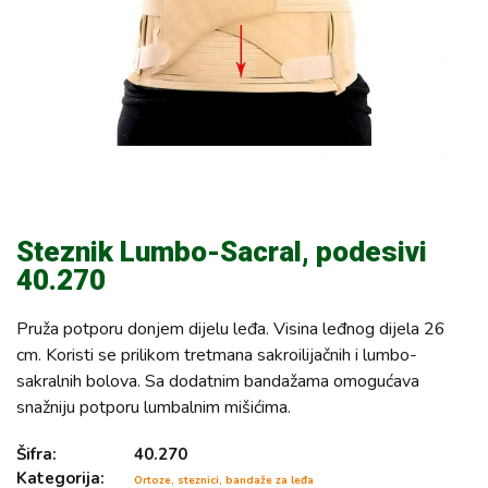
Steznik Lumbo-Sacral, podesivi
40.270
Pruža potporu donjem dijelu leđa. Visina leđnog dijela 26
cm. Koristi se prilikom tretmana sakroilijačnih i lumbo-
sakralnih bolova. Sa dodatnim bandažama omogućava
snažniju potporu lumbalnim mišićima.
Šifra:
40.270
Kategorija:
Ortoze, steznici, bandaže za leđa