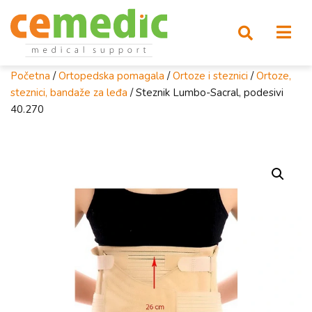
Početna
/
Ortopedska pomagala
/
Ortoze i steznici
/
Ortoze,
steznici, bandaže za leđa
/ Steznik Lumbo-Sacral, podesivi
40.270