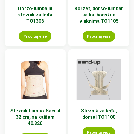
Dorzo-lumbalni
Korzet, dorso-lumbar
steznik za leđa
sa karbonskim
TO1306
vlaknima TO1105
Pročitaj više
Pročitaj više
Steznik Lumbo-Sacral
Steznik za leđa,
32 cm, sa kaišem
dorsal TO1100
40.320
Pročitaj više