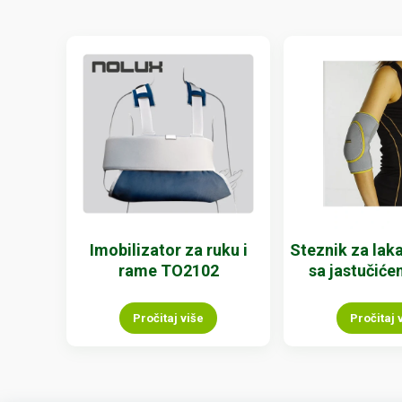
Imobilizator za ruku i
Steznik za lak
rame TO2102
sa jastučiće
Pročitaj više
Pročitaj 