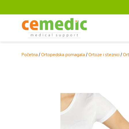
Početna
/
Ortopedska pomagala
/
Ortoze i steznici
/
Ort