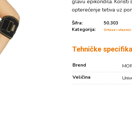
glavu epikondila. Koristi
opterećenje tetiva uz po
Šifra:
50.303
Kategorija:
Ortoze i steznici
Tehničke specifika
Brend
MOR
Veličina
Univ