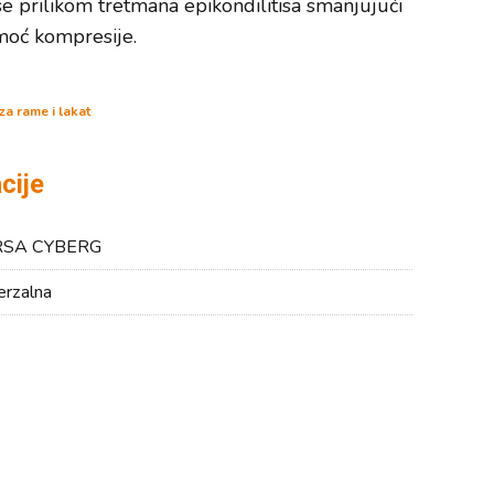
 se prilikom tretmana epikondilitisa smanjujući
moć kompresije.
 za rame i lakat
cije
SA CYBERG
erzalna