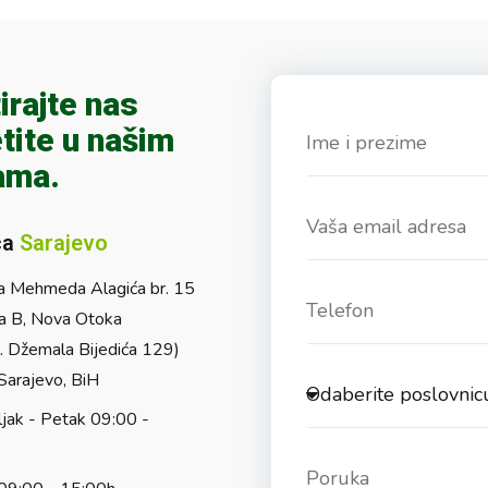
irajte nas
tite u našim
ama.
ca
Sarajevo
a Mehmeda Alagića br. 15
a B, Nova Otoka
l. Džemala Bijedića 129)
arajevo, BiH
jak - Petak 09:00 -