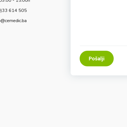
09:00 - 15:00h
0)33 614 505
o@cemedic.ba
Pošalji