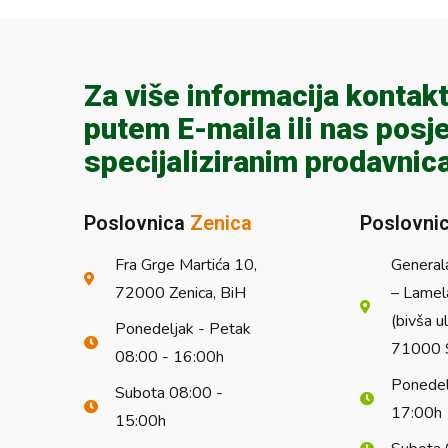
Za više informacija kontakt
putem E-maila ili nas posje
specijaliziranim prodavnic
Poslovnica
Zenica
Poslovni
Fra Grge Martića 10,
General
72000 Zenica, BiH
– Lamel
(bivša u
Ponedeljak - Petak
71000 S
08:00 - 16:00h
Ponedel
Subota 08:00 -
17:00h
15:00h