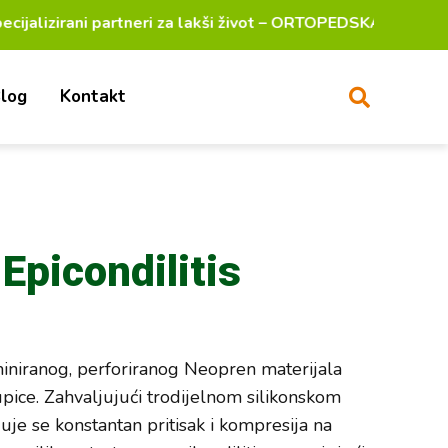
cijalizirani partneri za lakši život – ORTOPEDSKA POM
log
Kontakt
Epicondilitis
iniranog, perforiranog Neopren materijala
upice. Zahvaljujući trodijelnom silikonskom
juje se konstantan pritisak i kompresija na