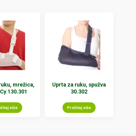
ruku, mrežica,
Uprta za ruku, spužva
 Cy 130.301
30.302
čitaj više
Pročitaj više