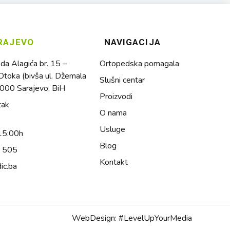
RAJEVO
NAVIGACIJA
a Alagića br. 15 –
Ortopedska pomagala
toka (bivša ul. Džemala
Slušni centar
1000 Sarajevo, BiH
Proizvodi
tak
O nama
Usluge
15:00h
Blog
4 505
Kontakt
ic.ba
WebDesign: #LevelUpYourMedia