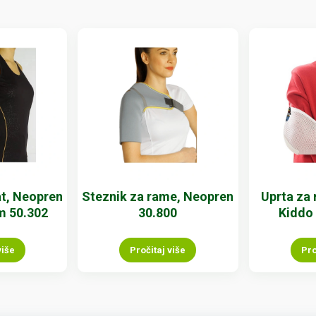
at, Neopren
Steznik za rame, Neopren
Uprta za 
m 50.302
30.800
Kiddo
više
Pročitaj više
Pro