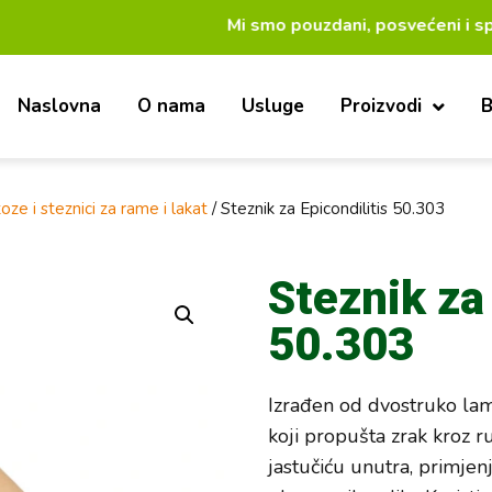
Mi smo pouzdani, posvećeni i spe
Naslovna
O nama
Usluge
Proizvodi
B
oze i steznici za rame i lakat
/ Steznik za Epicondilitis 50.303
Steznik za 
50.303
Izrađen od dvostruko lam
koji propušta zrak kroz r
jastučiću unutra, primjen