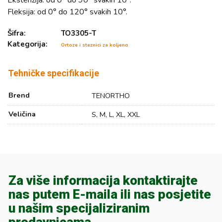
Ekstenzija: od 0° do 90° svakih 10°.
Fleksija: od 0° do 120° svakih 10°.
Šifra:
TO3305-T
Kategorija:
Ortoze i steznici za koljeno
Tehničke specifikacije
Brend
TENORTHO
Veličina
S, M, L, XL, XXL
Za više informacija kontaktirajte
nas putem E-maila ili nas posjetite
u našim specijaliziranim