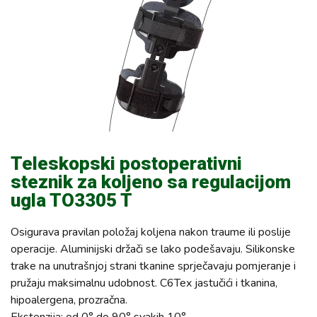
Teleskopski postoperativni
steznik za koljeno sa regulacijom
ugla TO3305 T
Osigurava pravilan položaj koljena nakon traume ili poslije
operacije. Aluminijski držači se lako podešavaju. Silikonske
trake na unutrašnjoj strani tkanine sprječavaju pomjeranje i
pružaju maksimalnu udobnost. C6Tex jastučići i tkanina,
hipoalergena, prozračna.