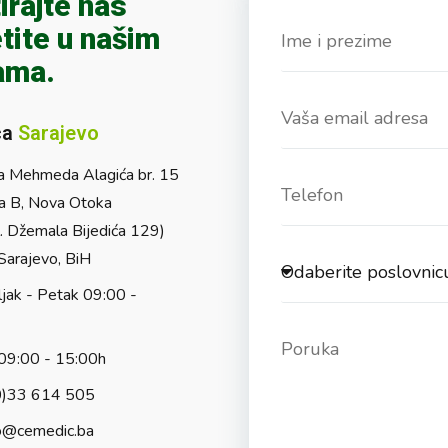
irajte nas
tite u našim
ama.
ca
Sarajevo
a Mehmeda Alagića br. 15
a B, Nova Otoka
l. Džemala Bijedića 129)
arajevo, BiH
jak - Petak 09:00 -
09:00 - 15:00h
0)33 614 505
o@cemedic.ba