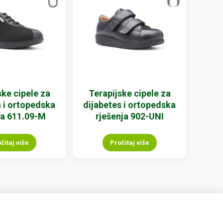
ske cipele za
Terapijske cipele za
s i ortopedska
dijabetes i ortopedska
ja 611.09-M
rješenja 902-UNI
čitaj više
Pročitaj više