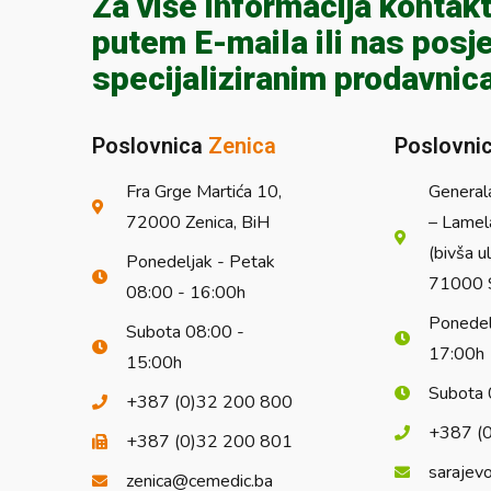
Za više informacija kontakt
putem E-maila ili nas posje
specijaliziranim prodavnic
Poslovnica
Zenica
Poslovni
Fra Grge Martića 10,
General
72000 Zenica, BiH
– Lamel
(bivša u
Ponedeljak - Petak
71000 S
08:00 - 16:00h
Ponedel
Subota 08:00 -
17:00h
15:00h
Subota 
+387 (0)32 200 800
+387 (
+387 (0)32 200 801
sarajev
zenica@cemedic.ba