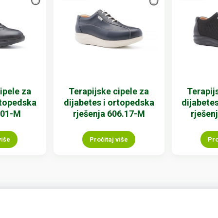
ipele za
Terapijske cipele za
Terapij
rtopedska
dijabetes i ortopedska
dijabete
601-M
rješenja 606.17-M
rješen
više
Pročitaj više
Pro