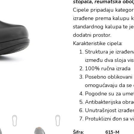
stopala, reumatska obol
Cipele pripadaju kategor
izrađene prema kalupu koji
standardnog kalupa te je
dodatni prostor.
Karakteristike cipela:
Struktura je izrađen
između dva sloja vi
100% ručna izrada
Posebno oblikovani k
omogućavaju da se o
Pogodne su za umeta
Antibakterijska obrada
Unutrašnjost izrađen
Protuklizni đon sa 
Šifra:
615-M