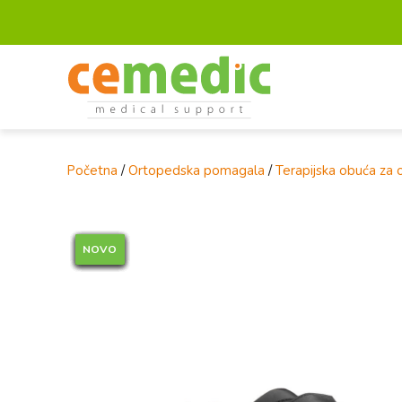
Početna
/
Ortopedska pomagala
/
Terapijska obuća za 
NOVO
NOVO
NOVO
NOVO
NOVO
NOVO
NOVO
NOVO