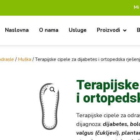
Mi smo pouzd
Naslovna
O nama
Usluge
Proizvodi
B
odrasle
/
Muška
/ Terapijske cipele za dijabetes i ortopedska rješe
Terapijske
i ortopeds
Terapijske cipele za odra
dijagnoza:
dijabetes, bol
valgus (čukljevi), planta