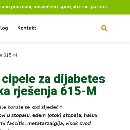
ani, posvećeni i specijalizirani partneri za lakši živ
log
Kontakt
nja 615-M
 cipele za dijabetes
ka rješenja 615-M
sle koriste se kod sljedećih
ovi u stopalu, edem (otok) stopala, halux
rni fascitis, metatarzalgija, visok svod