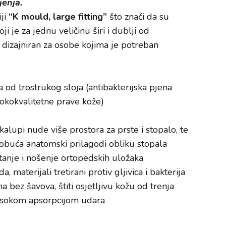
jenja.
iji
“K mould, large fitting”
što znači da su
 je za jednu veličinu širi i dublji od
 dizajniran za osobe kojima je potreban
a od trostrukog sloja (antibakterijska pjena
sokokvalitetne prave kože)
alupi nude više prostora za prste i stopalo, te
buća anatomski prilagodi obliku stopala
nje i nošenje ortopedskih uložaka
, materijali tretirani protiv gljivica i bakterija
a bez šavova, štiti osjetljivu kožu od trenja
visokom apsorpcijom udara