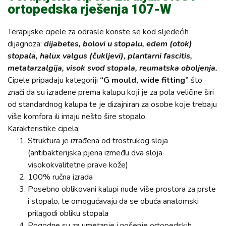
ortopedska rješenja 107-W
Terapijske cipele za odrasle koriste se kod sljedećih
dijagnoza:
dijabetes, bolovi u stopalu, edem (otok)
stopala, halux valgus (čukljevi), plantarni fascitis,
metatarzalgija, visok svod stopala, reumatska oboljenja.
Cipele pripadaju kategoriji
“G mould, wide fitting”
što
znači da su izrađene prema kalupu koji je za pola veličine širi
od standardnog kalupa te je dizajniran za osobe koje trebaju
više komfora ili imaju nešto šire stopalo.
Karakteristike cipela:
Struktura je izrađena od trostrukog sloja
(antibakterijska pjena između dva sloja
visokokvalitetne prave kože)
100% ručna izrada
Posebno oblikovani kalupi nude više prostora za prste
i stopalo, te omogućavaju da se obuća anatomski
prilagodi obliku stopala
Pogodne su za umetanje i nošenje ortopedskih