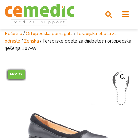
Početna
/
Ortopedska pomagala
/
Terapijska obuća za
odrasle
/
Ženska
/ Terapijske cipele za dijabetes i ortopedska
rješenja 107-W
NOVO
NOVO
NOVO
NOVO
NOVO
NOVO
NOVO
NOVO