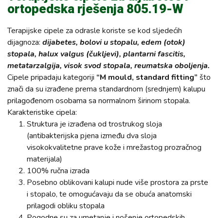
ortopedska rješenja 805.19-W
Terapijske cipele za odrasle koriste se kod sljedećih
dijagnoza:
dijabetes, bolovi u stopalu, edem (otok)
stopala, halux valgus (čukljevi), plantarni fascitis,
metatarzalgija, visok svod stopala, reumatska oboljenja.
Cipele pripadaju kategoriji
“M mould, standard fitting”
što
znači da su izrađene prema standardnom (srednjem) kalupu
prilagođenom osobama sa normalnom širinom stopala.
Karakteristike cipela:
Struktura je izrađena od trostrukog sloja
(antibakterijska pjena između dva sloja
visokokvalitetne prave kože i mrežastog prozračnog
materijala)
100% ručna izrada
Posebno oblikovani kalupi nude više prostora za prste
i stopalo, te omogućavaju da se obuća anatomski
prilagodi obliku stopala
Pogodne su za umetanje i nošenje ortopedskih