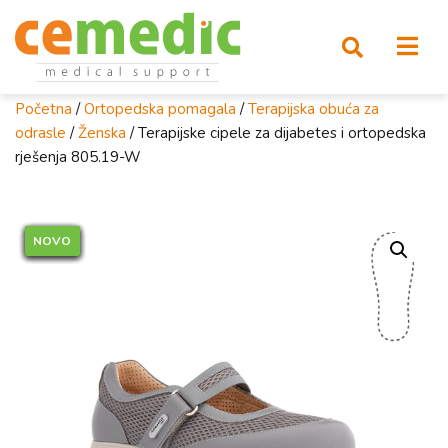
Početna
/
Ortopedska pomagala
/
Terapijska obuća za
odrasle
/
Ženska
/ Terapijske cipele za dijabetes i ortopedska
rješenja 805.19-W
NOVO
NOVO
NOVO
NOVO
NOVO
NOVO
NOVO
NOVO