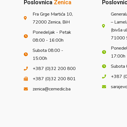
Poslovnica
Zenica
Poslovni
Fra Grge Martića 10,
General
72000 Zenica, BiH
– Lamel
(bivša u
Ponedeljak - Petak
71000 S
08:00 - 16:00h
Ponedel
Subota 08:00 -
17:00h
15:00h
Subota 
+387 (0)32 200 800
+387 (
+387 (0)32 200 801
sarajev
zenica@cemedic.ba