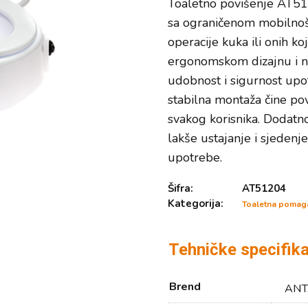
Toaletno povišenje AT51
sa ograničenom mobilnošć
operacije kuka ili onih ko
ergonomskom dizajnu i n
udobnost i sigurnost upot
stabilna montaža čine p
svakog korisnika. Dodatn
lakše ustajanje i sjeden
upotrebe.
Šifra:
AT51204
Kategorija:
Toaletna pomag
Tehničke specifika
Brend
ANT