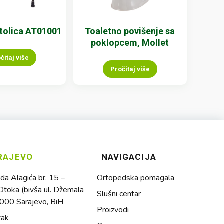
stolica AT01001
Toaletno povišenje sa
poklopcem, Mollet
čitaj više
Pročitaj više
RAJEVO
NAVIGACIJA
a Alagića br. 15 –
Ortopedska pomagala
toka (bivša ul. Džemala
Slušni centar
1000 Sarajevo, BiH
Proizvodi
tak