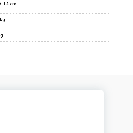
0, 14 cm
kg
kg