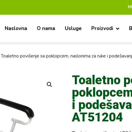
Mi smo pouz
Naslovna
O nama
Usluge
Proizvodi
B
 Toaletno povišenje sa poklopcem, naslonima za ruke i podešava
Toaletno p
poklopcem
i podešava
AT51204