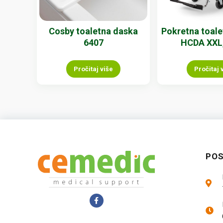
Cosby toaletna daska
Pokretna toale
6407
HCDA XXL
Pročitaj više
Pročitaj 
PO