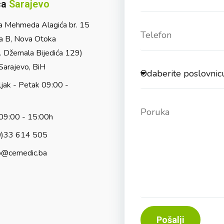
ca
Sarajevo
a Mehmeda Alagića br. 15
a B, Nova Otoka
l. Džemala Bijedića 129)
arajevo, BiH
jak - Petak 09:00 -
09:00 - 15:00h
0)33 614 505
o@cemedic.ba
Pošalji