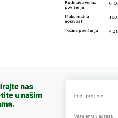
Podesiva visina
6, 1
povišenja
Maksimalna
150 
nosivost
Težina povišenja
4,2 
irajte nas
tite u našim
ama.