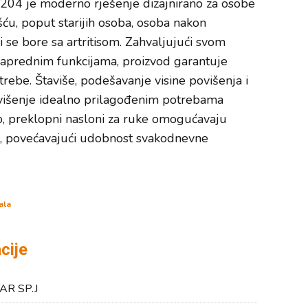
204 je moderno rješenje dizajnirano za osobe
u, poput starijih osoba, osoba nakon
ji se bore sa artritisom. Zahvaljujući svom
aprednim funkcijama, proizvod garantuje
rebe. Štaviše, podešavanje visine povišenja i
ovišenje idealno prilagođenim potrebama
o, preklopni nasloni za ruke omogućavaju
je, povećavajući udobnost svakodnevne
ala
cije
AR SP.J