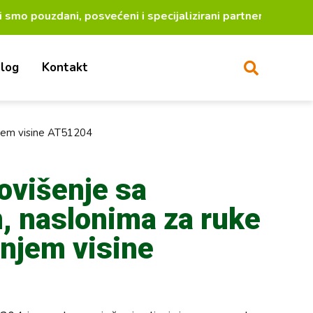
dani, posvećeni i specijalizirani partneri za lakši ži
log
Kontakt
njem visine AT51204
ovišenje sa
, naslonima za ruke
njem visine