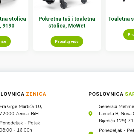
tna stolica
Pokretna tuš i toaletna
Toaletna 
, 9190
stolica, McWet
Pro
više
Pročitaj više
SLOVNICA
ZENICA
POSLOVNICA
SA
Fra Grge Martića 10,
Generala Mehmed
72000 Zenica, BiH
Lamela B, Nova O
Bijedića 129) 7
Ponedeljak - Petak
08:00 - 16:00h
Ponedeljak - Pe