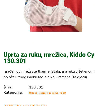
Uprta za ruku, mrežica, Kiddo Cy
130.301
Izrađen od mrežaste tkanine. Stabilizira ruku u željenom
položaju zbog imobilizacije ruke – ramena (za djecu).
Šifra:
130.301
Kategorija:
Ortoze i steznici za rame i lakat