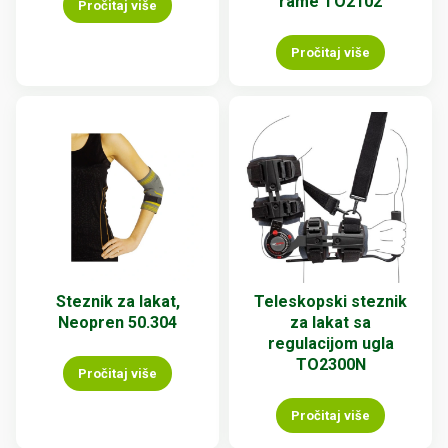
rame TO2102
Pročitaj više
Pročitaj više
Steznik za lakat,
Teleskopski steznik
Neopren 50.304
za lakat sa
regulacijom ugla
TO2300N
Pročitaj više
Pročitaj više