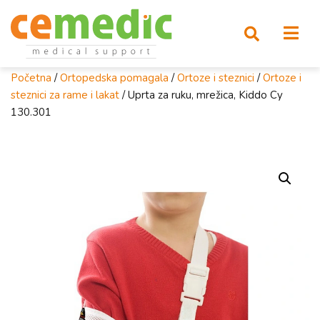
Početna
/
Ortopedska pomagala
/
Ortoze i steznici
/
Ortoze i
steznici za rame i lakat
/ Uprta za ruku, mrežica, Kiddo Cy
130.301