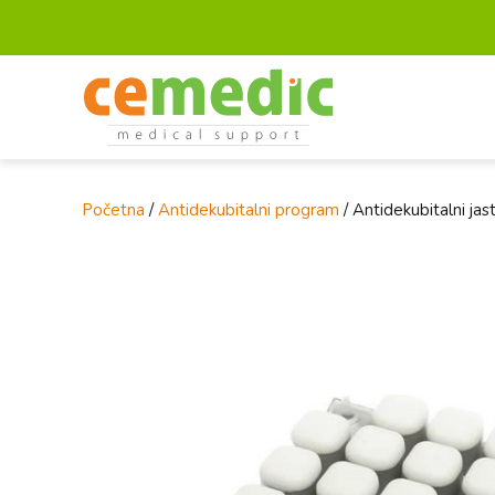
Početna
/
Antidekubitalni program
/ Antidekubitalni ja