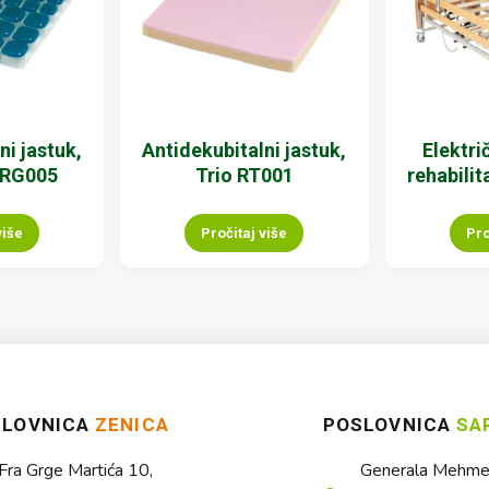
ni jastuk,
Antidekubitalni jastuk,
Elektri
 RG005
Trio RT001
rehabili
više
Pročitaj više
Pro
SLOVNICA
ZENICA
POSLOVNICA
SA
Fra Grge Martića 10,
Generala Mehmed