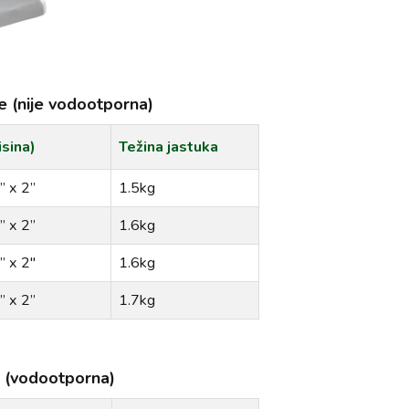
e (nije vodootporna)
isina)
Težina jastuka
 x 2”
1.5kg
 x 2”
1.6kg
 x 2″
1.6kg
 x 2”
1.7kg
 (vodootporna)