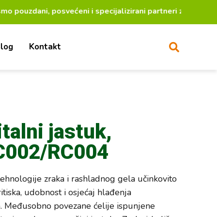
ni, posvećeni i specijalizirani partneri za lakši živ
log
Kontakt
talni jastuk,
RC002/RC004
ehnologije zraka i rashladnog gela učinkovito
itiska, udobnost i osjećaj hlađenja
ma. Međusobno povezane ćelije ispunjene