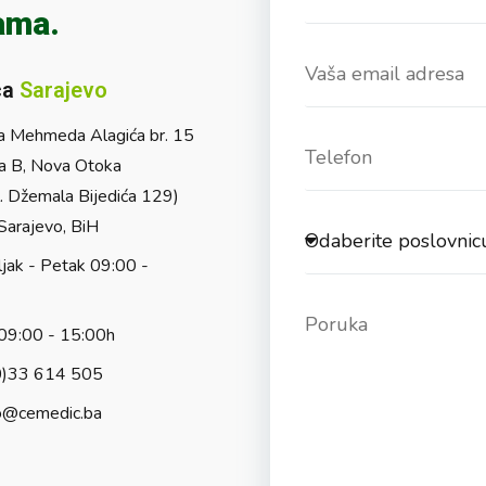
ama.
ca
Sarajevo
a Mehmeda Alagića br. 15
a B, Nova Otoka
l. Džemala Bijedića 129)
arajevo, BiH
jak - Petak 09:00 -
09:00 - 15:00h
0)33 614 505
o@cemedic.ba