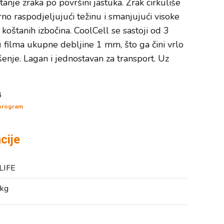
nje zraka po površini jastuka. Zrak cirkuliše
no raspodjeljujući težinu i smanjujući visoke
 koštanih izbočina. CoolCell se sastoji od 3
 filma ukupne debljine 1 mm, što ga čini vrlo
ušenje. Lagan i jednostavan za transport. Uz
4
 program
cije
LIFE
kg