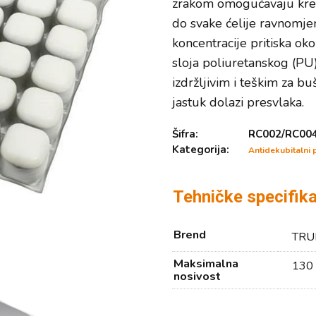
zrakom omogućavaju kreta
do svake ćelije ravnomjer
koncentracije pritiska oko
sloja poliuretanskog (PU)
izdržljivim i teškim za b
jastuk dolazi presvlaka.
Šifra:
RC002/RC00
Kategorija:
Antidekubitalni
Tehničke specifika
Brend
TRU
Maksimalna
130 
nosivost