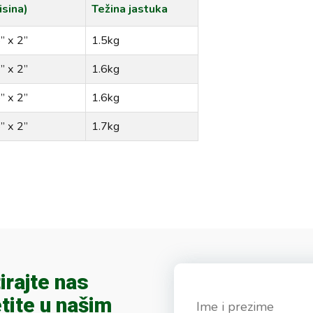
isina)
Težina jastuka
” x 2”
1.5kg
” x 2”
1.6kg
” x 2”
1.6kg
” x 2”
1.7kg
irajte nas
tite u našim