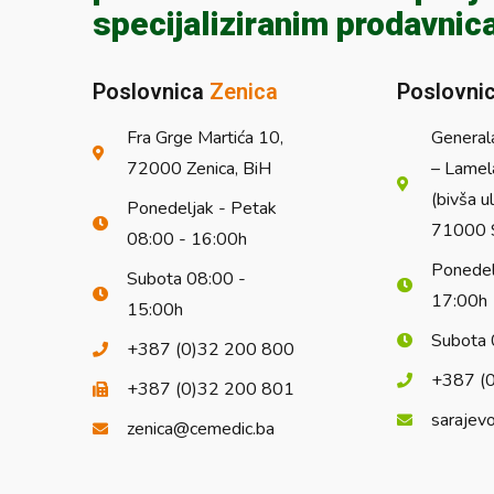
specijaliziranim prodavnic
Poslovnica
Zenica
Poslovni
Fra Grge Martića 10,
General
72000 Zenica, BiH
– Lamel
(bivša u
Ponedeljak - Petak
71000 S
08:00 - 16:00h
Ponedel
Subota 08:00 -
17:00h
15:00h
Subota 
+387 (0)32 200 800
+387 (
+387 (0)32 200 801
sarajev
zenica@cemedic.ba