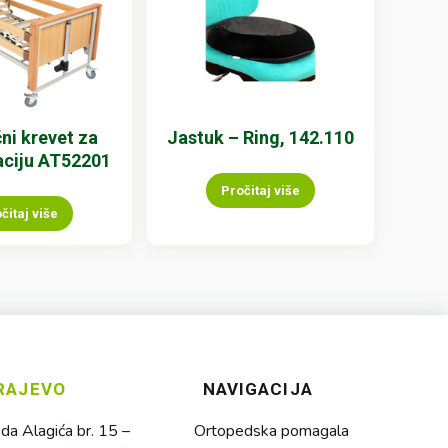
čni krevet za
Jastuk – Ring, 142.110
taciju AT52201
Pročitaj više
čitaj više
RAJEVO
NAVIGACIJA
a Alagića br. 15 –
Ortopedska pomagala