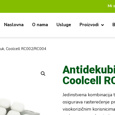
Mi smo pouzda
Naslovna
O nama
Usluge
Proizvodi
B
stuk, Coolcell RC002/RC004
Antidekubi
Coolcell 
Jedinstvena kombinacija t
osigurava rasterećenje pr
visokorizičnim korisnici