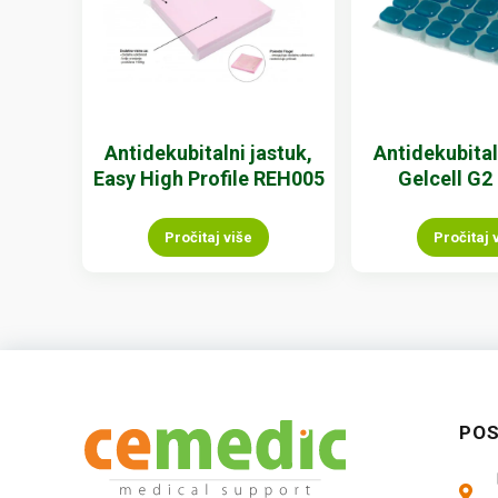
Antidekubitalni jastuk,
Antidekubital
Easy High Profile REH005
Gelcell G2
Pročitaj više
Pročitaj 
PO