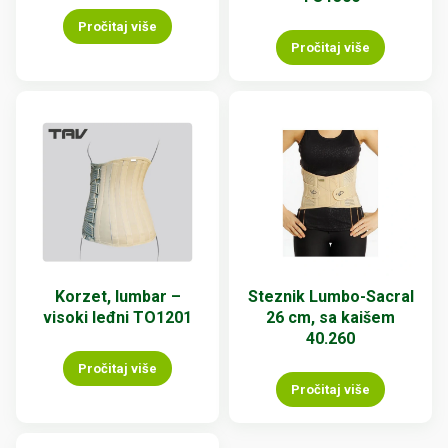
Pročitaj više
Pročitaj više
Korzet, lumbar –
Steznik Lumbo-Sacral
visoki leđni TO1201
26 cm, sa kaišem
40.260
Pročitaj više
Pročitaj više