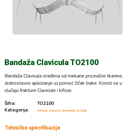
Bandaža Clavicula TO2100
Bandaža Clavicula izrađena od mekane prozračne tkanine.
Jednostavno apliciranje uz pomoć čičak trake. Koristi se u
slučaju frakture Clavicule i kifoze.
Šifra:
TO2100
Kategorija:
Ortoze, steznici, bandaže za leđa
Tehničke specifikacije