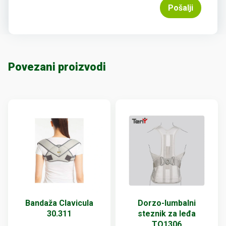
Pošalji
Povezani proizvodi
Bandaža Clavicula
Dorzo-lumbalni
30.311
steznik za leđa
TO1306