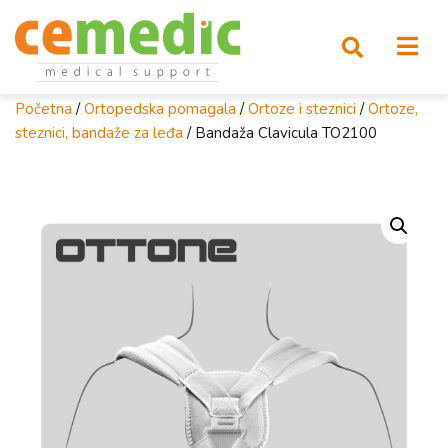
Početna
/
Ortopedska pomagala
/
Ortoze i steznici
/
Ortoze,
steznici, bandaže za leđa
/ Bandaža Clavicula TO2100