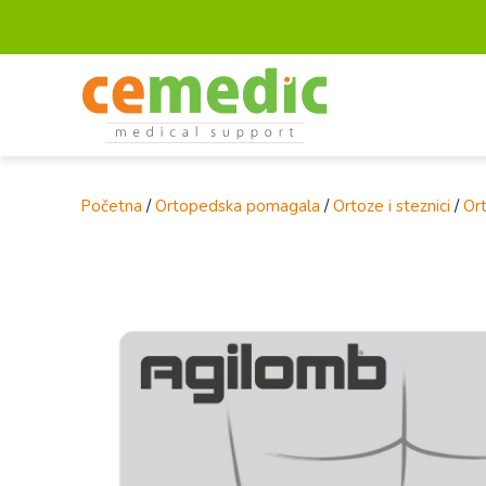
Početna
/
Ortopedska pomagala
/
Ortoze i steznici
/
Ort