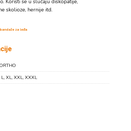
o. Koristi se u slučaju diskopatije,
 skolioze, hernije itd.
, bandaže za leđa
cije
ORTHO
, L, XL, XXL, XXXL