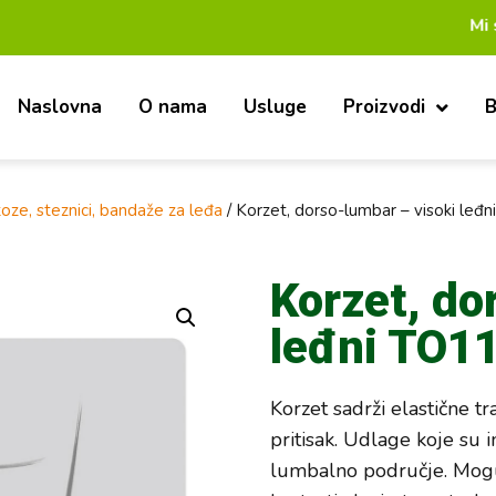
Mi smo
Naslovna
O nama
Usluge
Proizvodi
B
oze, steznici, bandaže za leđa
/ Korzet, dorso-lumbar – visoki leđ
Korzet, do
leđni TO1
Korzet sadrži elastične tr
pritisak. Udlage koje su 
lumbalno područje. Mog