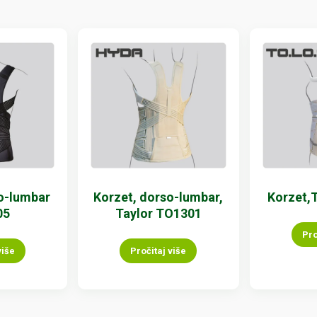
o-lumbar
Korzet, dorso-lumbar,
Korzet,
05
Taylor TO1301
Pro
više
Pročitaj više