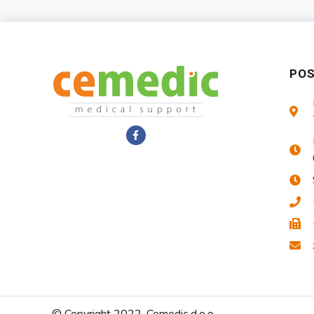
PO
© Copyright 2022. Cemedic d.o.o.