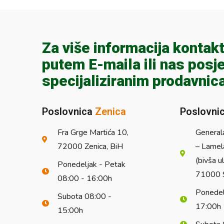
Za više informacija kontakt
putem E-maila ili nas posje
specijaliziranim prodavnic
Poslovnica
Zenica
Poslovni
Fra Grge Martića 10,
General
72000 Zenica, BiH
– Lamel
(bivša u
Ponedeljak - Petak
71000 S
08:00 - 16:00h
Ponedel
Subota 08:00 -
17:00h
15:00h