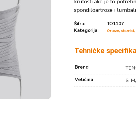
krutosti ako je to potrebn
spondiloartroze i lumbalne
Šifra:
TO1107
Kategorija:
Ortoze, steznici
Tehničke specifika
Brend
TEN
Veličina
S, M