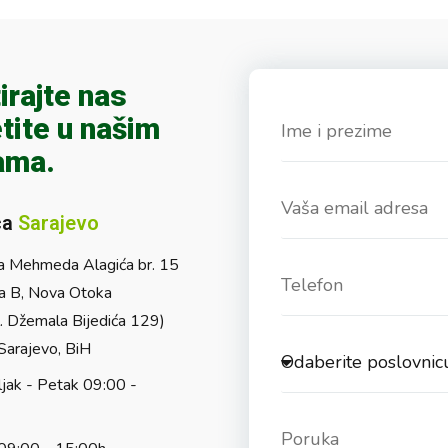
irajte nas
tite u našim
ama.
ca
Sarajevo
a Mehmeda Alagića br. 15
a B, Nova Otoka
l. Džemala Bijedića 129)
arajevo, BiH
jak - Petak 09:00 -