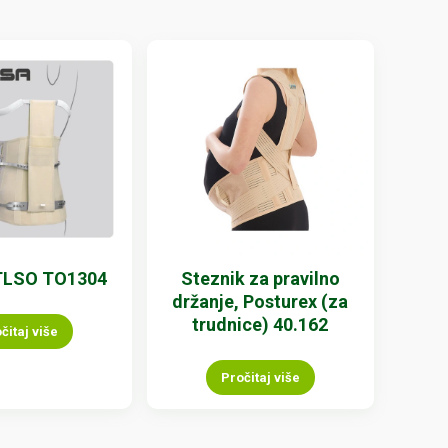
TLSO TO1304
Steznik za pravilno
držanje, Posturex (za
trudnice) 40.162
čitaj više
Pročitaj više