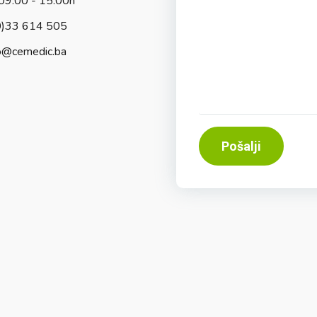
09:00 - 15:00h
0)33 614 505
o@cemedic.ba
Pošalji