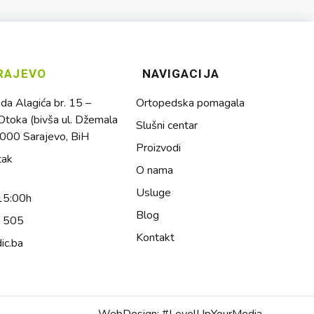
RAJEVO
NAVIGACIJA
a Alagića br. 15 –
Ortopedska pomagala
toka (bivša ul. Džemala
Slušni centar
1000 Sarajevo, BiH
Proizvodi
tak
O nama
Usluge
15:00h
Blog
4 505
Kontakt
ic.ba
WebDesign: #LevelUpYourMedia