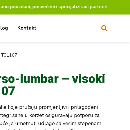
 pouzdani, posvećeni i specijalizirani partneri za la
log
Kontakt
ni TO1107
rso-lumbar – visoki
107
ake koje pružaju promjenljivi i prilagođeni
integrisane u korzet osiguravaju potporu za
uće je umetnuti udlage sa većim stepenom