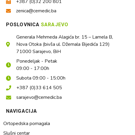
+387 (0)32 200 801
zenica@cemedic.ba
POSLOVNICA
SARAJEVO
Generala Mehmeda Alagića br. 15 – Lamela B,
Nova Otoka (bivša ul. Džemala Bijedića 129)
71000 Sarajevo, BiH
Ponedeljak - Petak
09:00 - 17:00h
Subota 09:00 - 15:00h
+387 (0)33 614 505
sarajevo@cemedic.ba
NAVIGACIJA
Ortopedska pomagala
Slušni centar