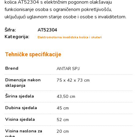
kolica AT52304 s električnim pogonom olakšavaju
funkcionisanje osoba s ograničenom pokretljivošću,
uključujući uglavnom starije osobe i osobe s invaliditetom.
Šifra:
AT52304
Kategorija:
Elektromotorna invalidska kolica i skuteri
Tehničke specifikacije
Brend
ANTAR SP.J
Dimenzije nakon
75 x 42 x 73 cm
sklapanja
Širina sjedala
43,50 cm
Dubina sjedala
45 cm
Visina sjedala
52 cm
Visina naslona za
20 cm
ruke