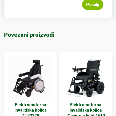
Pošalji
Povezani proizvodi
Elektromotorna
Elektromotorna
invalidska kolica
invalidska kolica
AT52329
iChair mc light 1610