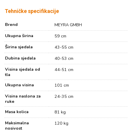
Tehničke specifikacije
Brend
MEYRA GMBH
Ukupna širina
59 cm
Širina sjedala
43-55 cm
Dubina sjedala
40-53 cm
Visina sjedala od
44-51 cm
tla
Ukupna visina
101 cm
Visina naslona za
24-35 cm
ruke
Masa kolica
81 kg
Maksimalna
120 kg
nosivost