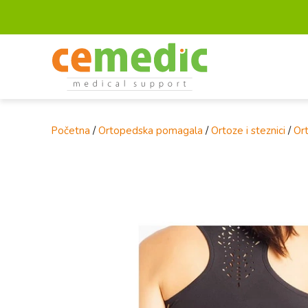
Početna
/
Ortopedska pomagala
/
Ortoze i steznici
/
Ort