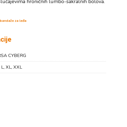
lučajevima hroničnih lumbo-sakralnih bolova.
, bandaže za leđa
cije
SA CYBERG
, L, XL, XXL