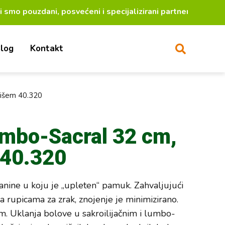
dani, posvećeni i specijalizirani partneri za lakši ž
log
Kontakt
aišem 40.320
umbo-Sacral 32 cm,
 40.320
kanine u koju je „upleten“ pamuk. Zahvaljujući
sa rupicama za zrak, znojenje je minimizirano.
m. Uklanja bolove u sakroilijačnim i lumbo-