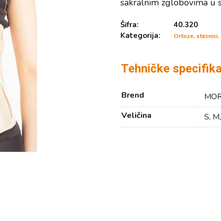
sakralnim zglobovima u s
Šifra:
40.320
Kategorija:
Ortoze, steznici
Tehničke specifika
Brend
MOR
Veličina
S, M