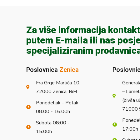
Za više informacija kontakt
putem E-maila ili nas posje
specijaliziranim prodavnic
Poslovnica
Zenica
Poslovni
Fra Grge Martića 10,
General
72000 Zenica, BiH
– Lamel
(bivša u
Ponedeljak - Petak
71000 S
08:00 - 16:00h
Ponedel
Subota 08:00 -
17:00h
15:00h