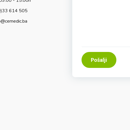
09:00 - 15:00h
0)33 614 505
o@cemedic.ba
Pošalji