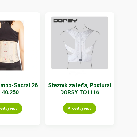
umbo-Sacral 26
Steznik za leđa, Postural
 40.250
DORSY TO1116
čitaj više
Pročitaj više