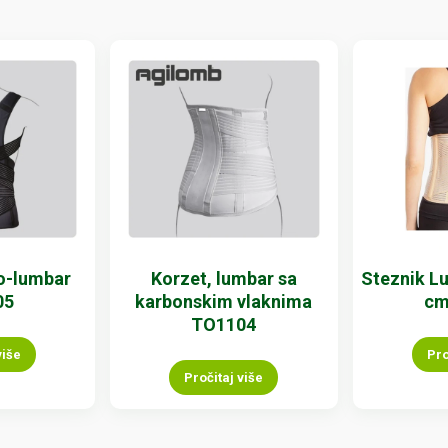
o-lumbar
Korzet, lumbar sa
Steznik L
05
karbonskim vlaknima
cm
TO1104
više
Pro
Pročitaj više