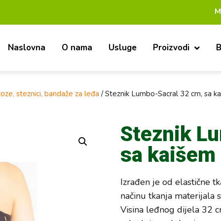
Mi smo pouz
Naslovna
O nama
Usluge
Proizvodi
B
oze, steznici, bandaže za leđa
/ Steznik Lumbo-Sacral 32 cm, sa k
Steznik L
sa kaišem
Izrađen je od elastične t
načinu tkanja materijala 
Visina leđnog dijela 32 c