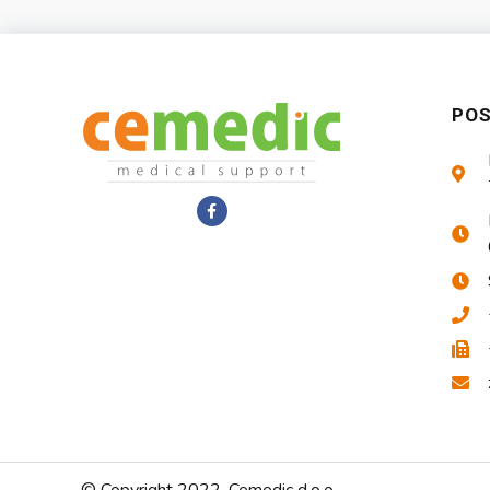
PO
© Copyright 2022. Cemedic d.o.o.