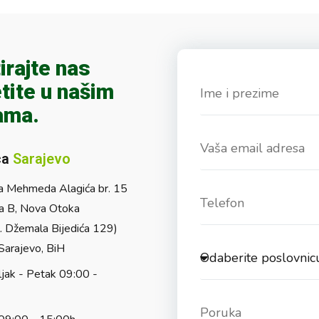
irajte nas
tite u našim
ama.
ca
Sarajevo
a Mehmeda Alagića br. 15
a B, Nova Otoka
l. Džemala Bijedića 129)
arajevo, BiH
jak - Petak 09:00 -