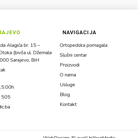
RAJEVO
NAVIGACIJA
a Alagića br. 15 –
Ortopedska pomagala
toka (bivša ul. Džemala
Slušni centar
1000 Sarajevo, BiH
Proizvodi
tak
O nama
Usluge
15:00h
Blog
4 505
Kontakt
ic.ba
WebDesign: #LevelUpYourMedia