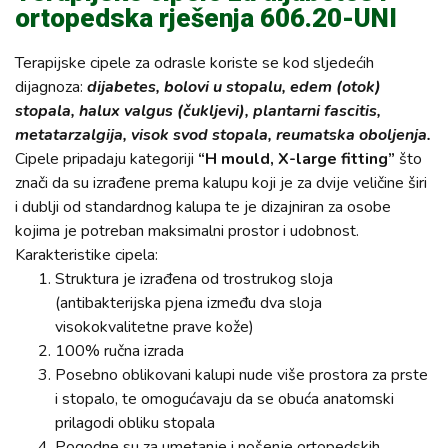
ortopedska rješenja 606.20-UNI
Terapijske cipele za odrasle koriste se kod sljedećih
dijagnoza:
dijabetes, bolovi u stopalu, edem (otok)
stopala, halux valgus (čukljevi), plantarni fascitis,
metatarzalgija, visok svod stopala, reumatska oboljenja.
Cipele pripadaju kategoriji
“H mould, X-large fitting”
što
znači da su izrađene prema kalupu koji je za dvije veličine širi
i dublji od standardnog kalupa te je dizajniran za osobe
kojima je potreban maksimalni prostor i udobnost.
Karakteristike cipela:
Struktura je izrađena od trostrukog sloja
(antibakterijska pjena između dva sloja
visokokvalitetne prave kože)
100% ručna izrada
Posebno oblikovani kalupi nude više prostora za prste
i stopalo, te omogućavaju da se obuća anatomski
prilagodi obliku stopala
Pogodne su za umetanje i nošenje ortopedskih