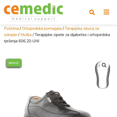
Početna
/
Ortopedska pomagala
/
Terapijska obuća za
odrasle
/
Muška
/ Terapijske cipele za dijabetes i ortopedska
rješenja 606.20-UNI
NOVO
NOVO
NOVO
NOVO
NOVO
NOVO
NOVO
NOVO