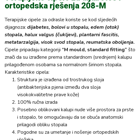
ortopedska rješenja 208-M
Terapijske cipele za odrasle koriste se kod sljedećih
dijagnoza:
dijabetes, bolovi u stopalu, edem (otok)
stopala, halux valgus (čukljevi), plantarni fascitis,
metatarzalgija, visok svod stopala, reumatska oboljenja.
Cipele pripadaju kategoriji
“M mould, standard fitting”
što
znači da su izrađene prema standardnom (srednjem) kalupu
prilagođenom osobama sa normalnom širinom stopala.
Karakteristike cipela:
Struktura je izrađena od trostrukog sloja
(antibakterijska pjena između dva sloja
visokokvalitetne prave kože)
100% ručna izrada
Posebno oblikovani kalupi nude više prostora za prste
i stopalo, te omogućavaju da se obuća anatomski
prilagodi obliku stopala
Pogodne su za umetanje i nošenje ortopedskih
uložaka