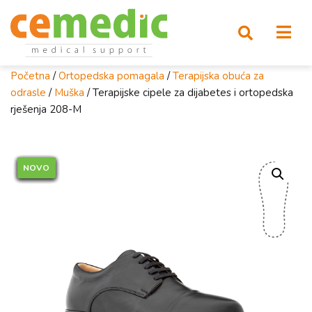
Početna
/
Ortopedska pomagala
/
Terapijska obuća za
odrasle
/
Muška
/ Terapijske cipele za dijabetes i ortopedska
rješenja 208-M
NOVO
NOVO
NOVO
NOVO
NOVO
NOVO
NOVO
NOVO